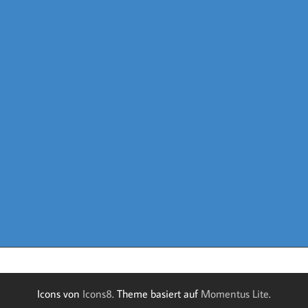
Icons von
Icons8
. Theme basiert auf
Momentus Lite
.