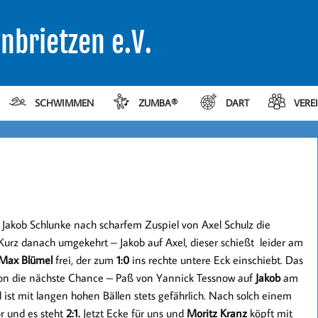
nbrietzen e.V.
SCHWIMMEN
ZUMBA®
DART
VERE
Jakob Schlunke nach scharfem Zuspiel von Axel Schulz die
g. Kurz danach umgekehrt – Jakob auf Axel, dieser schießt leider am
Max Blümel
frei, der zum
1:0
ins rechte untere Eck einschiebt. Das
chon die nächste Chance – Paß von Yannick Tessnow auf
Jakob
am
 ist mit langen hohen Bällen stets gefährlich. Nach solch einem
r und es steht
2:1.
Jetzt Ecke für uns und
Moritz Kranz
köpft mit