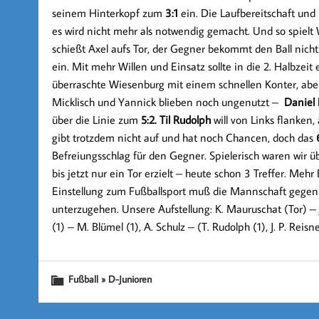
seinem Hinterkopf zum
3:1
ein. Die Laufbereitschaft un
es wird nicht mehr als notwendig gemacht. Und so spiel
schießt Axel aufs Tor, der Gegner bekommt den Ball nic
ein. Mit mehr Willen und Einsatz sollte in die 2. Halbzeit
überraschte Wiesenburg mit einem schnellen Konter, aber
Micklisch und Yannick blieben noch ungenutzt –
Daniel
über die Linie zum
5:2.
Til Rudolph
will von Links flanken,
gibt trotzdem nicht auf und hat noch Chancen, doch das
Befreiungsschlag für den Gegner. Spielerisch waren wir ü
bis jetzt nur ein Tor erzielt – heute schon 3 Treffer. Mehr
Einstellung zum Fußballsport muß die Mannschaft gegen 
unterzugehen. Unsere Aufstellung: K. Mauruschat (Tor) – J.
(1) – M. Blümel (1), A. Schulz – (T. Rudolph (1), J. P. Reisne
Fußball » D-Junioren