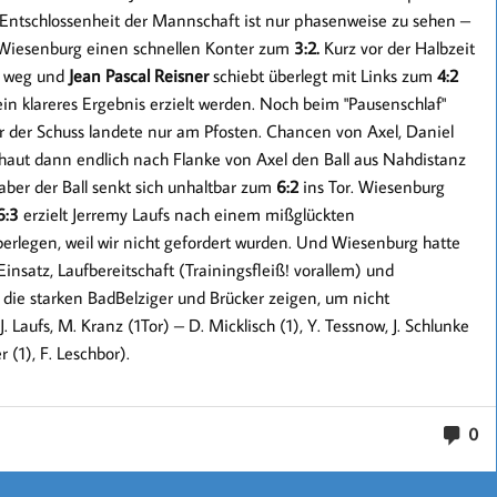
d Entschlossenheit der Mannschaft ist nur phasenweise zu sehen –
t Wiesenburg einen schnellen Konter zum
3:2.
Kurz vor der Halbzeit
ht weg und
Jean Pascal Reisner
schiebt überlegt mit Links zum
4:2
 ein klareres Ergebnis erzielt werden. Noch beim "Pausenschlaf"
 der Schuss landete nur am Pfosten. Chancen von Axel, Daniel
haut dann endlich nach Flanke von Axel den Ball aus Nahdistanz
 aber der Ball senkt sich unhaltbar zum
6:2
ins Tor. Wiesenburg
6:3
erzielt Jerremy Laufs nach einem mißglückten
berlegen, weil wir nicht gefordert wurden. Und Wiesenburg hatte
 Einsatz, Laufbereitschaft (Trainingsfleiß! vorallem) und
die starken BadBelziger und Brücker zeigen, um nicht
 Laufs, M. Kranz (1Tor) – D. Micklisch (1), Y. Tessnow, J. Schlunke
r (1), F. Leschbor).
0