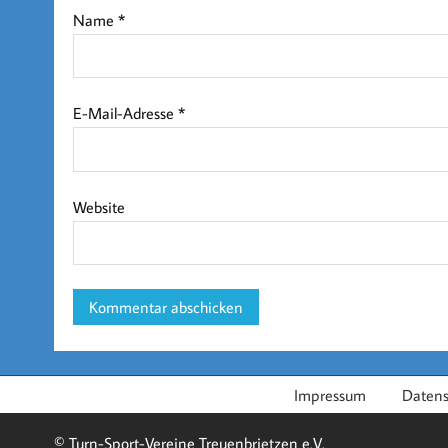
Name
*
E-Mail-Adresse
*
Website
Impressum
Datens
© Turn-Sport-Vereine Treuenbrietzen e.V.