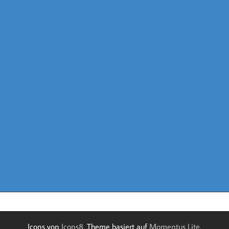
Icons von
Icons8
. Theme basiert auf
Momentus Lite
.