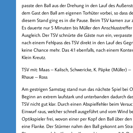
passte den Ball aus der Drehung in den Lauf des Außenstü
dem Gast den Ball am eigenen Torhüter vorbei, so dass de
diesem Stand ging es in die Pause. Beim TSV kamen zur z
Es dauerte nur 5 Minuten bis Müller den Anschlusstreffe
Ausgleich. Der TSV schnürte die Gäste nun ein, verpasst
nach einem Fehlpass des TSV direkt in den Lauf des Ge
keine Chance mehr. Das 4:1 ebenfalls, nach einem Konter, w
Klein Kreutz.
TSV mit: Maas – Kalisch, Schwericke, K. Päpke (Müller) – 
Rhaue – Ross
Am gestrigen Samstag stand nun das nächste Spiel bei Op
Beginn an extrem laufstark und unterbanden dadurch das
TSV nicht gut klar. Durch einen Abspielfehler beim Versu
Einwurf raus, welcher schnell ausgeführt und vom Wind be
Optikspieler frei, wovon einer per Kopf den Ball über den
eine Flanke. Der Stürmer nahm den Ball gekonnt am Stra