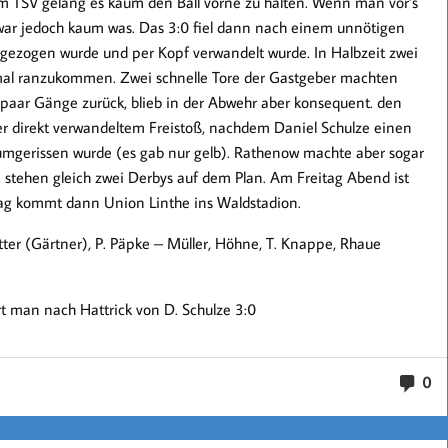
m TSV gelang es kaum den Ball vorne zu halten. Wenn man vor’s
 war jedoch kaum was. Das 3:0 fiel dann nach einem unnötigen
n gezogen wurde und per Kopf verwandelt wurde. In Halbzeit zwei
al ranzukommen. Zwei schnelle Tore der Gastgeber machten
paar Gänge zurück, blieb in der Abwehr aber konsequent. den
er direkt verwandeltem Freistoß, nachdem Daniel Schulze einen
 umgerissen wurde (es gab nur gelb). Rathenow machte aber sogar
 stehen gleich zwei Derbys auf dem Plan. Am Freitag Abend ist
g kommt dann Union Linthe ins Waldstadion.
tter (Gärtner), P. Päpke – Müller, Höhne, T. Knappe, Rhaue
rt man nach Hattrick von D. Schulze 3:0
0