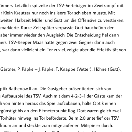
rmers. Letztlich spitzelte der TSV-Verteidiger im Zweikampf mit
r Klein Kreutzer nur noch ins leere Tor schieben musste. Mit
weiten Halbzeit Müller und Gutt um die Offensive zu verstärken.
r markierte. Kurze Zeit später verpasste Gutt hauchdünn den
e aber immer wieder den Ausgleich. Die Entscheidung fiel dann
gners. TSV-Keeper Maas hatte gegen zwei Gegner dann auch
ar dann vielleicht ein Tor zuviel, zeigte aber die Effektivität von
Gärtner, P. Päpke – J. Päpke, T. Knappe (Vetter), Höhne (Gutt),
tik Rathenow II an. Die Gastgeber präsentierten sich von
 Aufbauspiel des TSV. Auch mit dem 4-2-3-1 der Gäste kam der
ch von hinten heraus das Spiel aufzubauen, holte Optik einen
günstigt bis an den Elfmeterpunkt flog. Dort waren gleich zwei
 Torhüter hinweg ins Tor beförderte. Beim 2:0 unterlief der TSV
fraum an und steckte zum mitgelaufenen Mitspieler durch.