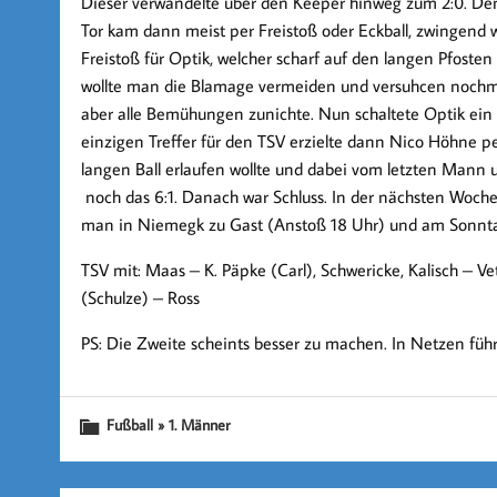
Dieser verwandelte über den Keeper hinweg zum 2:0. De
Tor kam dann meist per Freistoß oder Eckball, zwingend
Freistoß für Optik, welcher scharf auf den langen Pfoste
wollte man die Blamage vermeiden und versuhcen nochm
aber alle Bemühungen zunichte. Nun schaltete Optik ein 
einzigen Treffer für den TSV erzielte dann Nico Höhne p
langen Ball erlaufen wollte und dabei vom letzten Mann
noch das 6:1. Danach war Schluss. In der nächsten Woche
man in Niemegk zu Gast (Anstoß 18 Uhr) und am Sonnta
TSV mit: Maas – K. Päpke (Carl), Schwericke, Kalisch – Ve
(Schulze) – Ross
PS: Die Zweite scheints besser zu machen. In Netzen füh
Fußball » 1. Männer