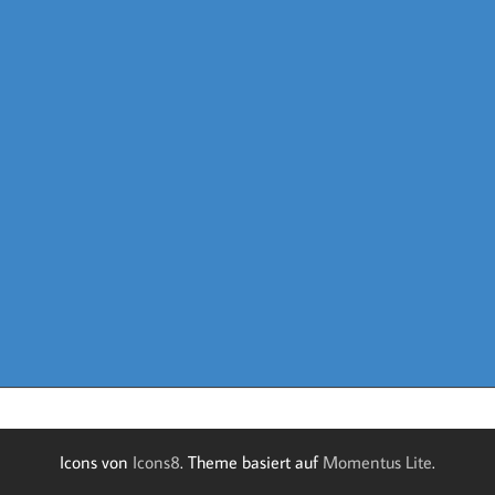
Icons von
Icons8
. Theme basiert auf
Momentus Lite
.