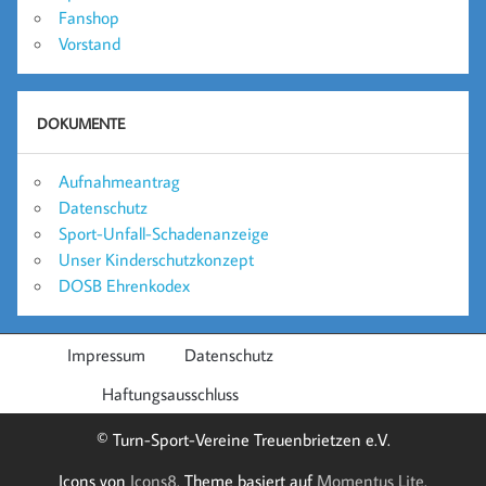
Fanshop
Vorstand
DOKUMENTE
Aufnahmeantrag
Datenschutz
Sport-Unfall-Schadenanzeige
Unser Kinderschutzkonzept
DOSB Ehrenkodex
Impressum
Datenschutz
Haftungsausschluss
© Turn-Sport-Vereine Treuenbrietzen e.V.
Icons von
Icons8
. Theme basiert auf
Momentus Lite
.