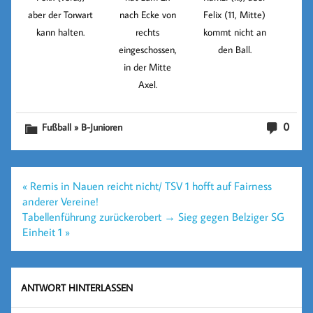
aber der Torwart
nach Ecke von
Felix (11, Mitte)
kann halten.
rechts
kommt nicht an
eingeschossen,
den Ball.
in der Mitte
Axel.
0
Fußball » B-Junioren
Beitragsnavigation
« Remis in Nauen reicht nicht/ TSV 1 hofft auf Fairness
anderer Vereine!
Tabellenführung zurückerobert → Sieg gegen Belziger SG
Einheit 1 »
ANTWORT HINTERLASSEN