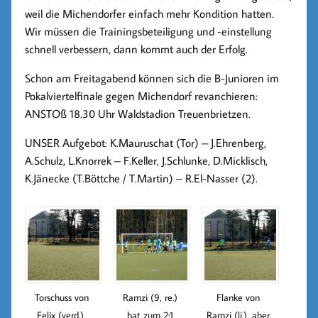
weil die Michendorfer einfach mehr Kondition hatten.
Wir müssen die Trainingsbeteiligung und -einstellung
schnell verbessern, dann kommt auch der Erfolg.
Schon am Freitagabend können sich die B-Junioren im
Pokalviertelfinale gegen Michendorf revanchieren:
ANSTOß 18.30 Uhr Waldstadion Treuenbrietzen.
UNSER Aufgebot: K.Mauruschat (Tor) – J.Ehrenberg,
A.Schulz, L.Knorrek – F.Keller, J.Schlunke, D.Micklisch,
K.Jänecke (T.Böttche / T.Martin) – R.El-Nasser (2).
Torschuss von
Ramzi (9, re.)
Flanke von
Felix (verd.),
hat zum 2:1
Ramzi (li.), aber