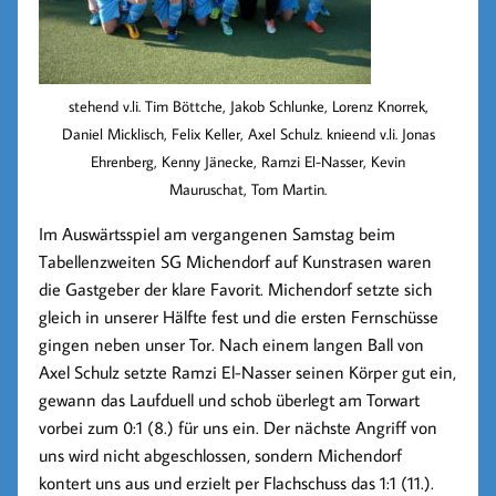
stehend v.li. Tim Böttche, Jakob Schlunke, Lorenz Knorrek,
Daniel Micklisch, Felix Keller, Axel Schulz. knieend v.li. Jonas
Ehrenberg, Kenny Jänecke, Ramzi El-Nasser, Kevin
Mauruschat, Tom Martin.
Im Auswärtsspiel am vergangenen Samstag beim
Tabellenzweiten SG Michendorf auf Kunstrasen waren
die Gastgeber der klare Favorit. Michendorf setzte sich
gleich in unserer Hälfte fest und die ersten Fernschüsse
gingen neben unser Tor. Nach einem langen Ball von
Axel Schulz setzte
Ramzi El-Nasser
seinen Körper gut ein,
gewann das Laufduell und schob überlegt am Torwart
vorbei zum
0:1 (8.)
für uns ein. Der nächste Angriff von
uns wird nicht abgeschlossen, sondern Michendorf
kontert uns aus und erzielt per Flachschuss das
1:1 (11.)
.