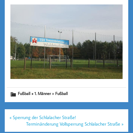
»
Fußball » 1. Männer
Fußball
Beitragsnavigation
« Sperrung der Schlalacher Straße!
Terminänderung Vollsperrung Schlalacher Straße »