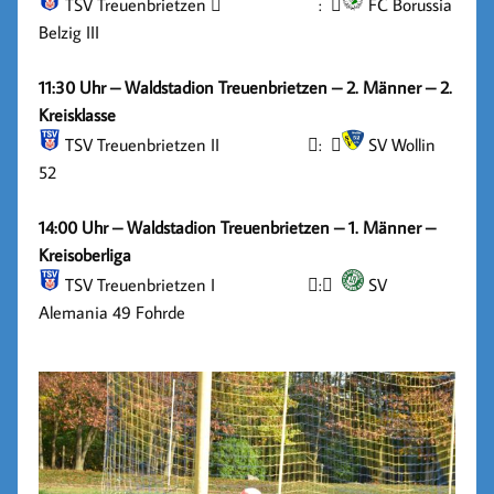
TSV Treuenbrietzen

:

FC Borussia
Belzig III
11:30 Uhr – Waldstadion Treuenbrietzen – 2. Männer – 2.
Kreisklasse
TSV Treuenbrietzen II

:

SV Wollin
52
14:00 Uhr – Waldstadion Treuenbrietzen – 1. Männer –
Kreisoberliga
TSV Treuenbrietzen I

:

SV
Alemania 49 Fohrde