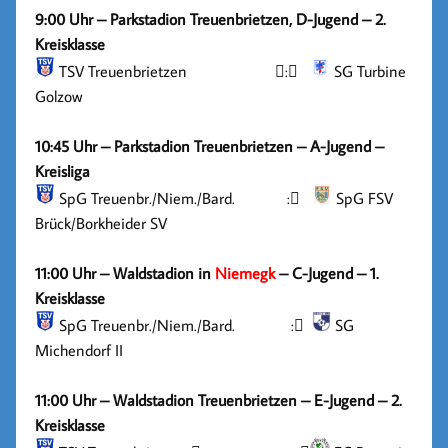
9:00 Uhr – Parkstadion Treuenbrietzen, D-Jugend – 2.
Kreisklasse
TSV Treuenbrietzen

:

SG Turbine
Golzow
10:45 Uhr – Parkstadion Treuenbrietzen – A-Jugend –
Kreisliga
SpG Treuenbr./​Niem./​Bard.
:

SpG FSV
Brück/​Borkheider SV
11:00 Uhr – Waldstadion in
Niemegk
– C-Jugend – 1.
Kreisklasse
SpG Treuenbr./​Niem./​Bard. :

SG
Michendorf II
11:00 Uhr – Waldstadion Treuenbrietzen – E-Jugend – 2.
Kreisklasse