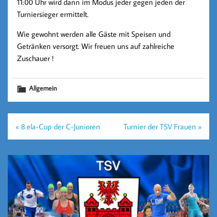
11:00 Uhr wird dann im Modus jeder gegen jeden der
Turniersieger ermittelt.
Wie gewohnt werden alle Gäste mit Speisen und
Getränken versorgt. Wir freuen uns auf zahlreiche
Zuschauer !
Allgemein
Beitragsnavigation
« 8.ela-Cup der C-Junioren
Turnier der TSV Frauen »