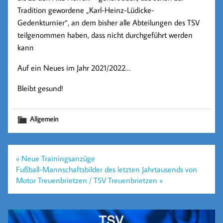
Tradition gewordene „Karl-Heinz-Lüdicke-
Gedenkturnier“, an dem bisher alle Abteilungen des TSV
teilgenommen haben, dass nicht durchgeführt werden
kann
Auf ein Neues im Jahr 2021/2022…
Bleibt gesund!
Allgemein
Beitragsnavigation
« Neue Trainingsanzüge
Fußball-Mannschaftsbilder des letzten Jahrtausends von
Motor Treuenbrietzen / TSV Treuenbrietzen »