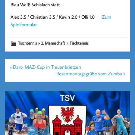
Blau Weiß Schlalach statt.
Alex 3,5 / Christian 3,5 / Kevin 2,0 / Olli 1,0
Zum
Spielformular
»
Tischtennis » 2. Mannschaft
Tischtennis
Beitragsnavigation
« Dart- MAZ-Cup in Treuenbrietzen
Rosenmontagsgrüße vom Zumba »