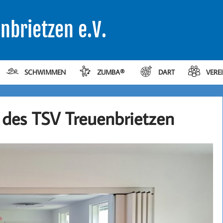
nbrietzen e.V.
SCHWIMMEN
ZUMBA®
DART
VERE
des TSV Treuenbrietzen