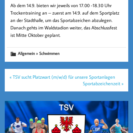
Ab dem 14.9. bieten wir jeweils von 17.00 -18.30 Uhr
Trockentraining an – zuerst am 14.9. auf dem Sportplatz
an der Stadthalle, um das Sportabzeichen abzulegen.
Danach gehts im Waldstadion weiter, das Abschlussfest
ist Mitte Oktober geplant.
»
Allgemein
Schwimmen
Beitragsnavigation
« TSV sucht Platzwart (m/w/d) für unsere Sportanlagen
Sportabzeichenzeit »