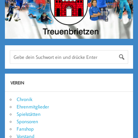
VEREIN
Chronik
Ehrenmitglieder
Spielstätten
Sponsoren
Fanshop
Vorstand