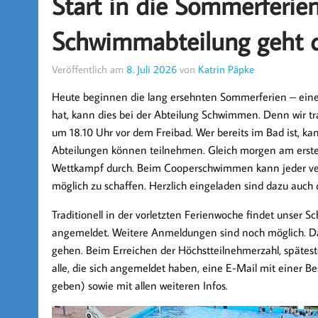
Start in die Sommerferien
Schwimmabteilung geht de
Veröffentlich am
8. Juli 2026
von
Katrin Päpke
Heute beginnen die lang ersehnten Sommerferien – eine 
hat, kann dies bei der Abteilung Schwimmen. Denn wir tr
um 18.10 Uhr vor dem Freibad. Wer bereits im Bad ist, k
Abteilungen können teilnehmen. Gleich morgen am ersten
Wettkampf durch. Beim Cooperschwimmen kann jeder vers
möglich zu schaffen. Herzlich eingeladen sind dazu auc
Traditionell in der vorletzten Ferienwoche findet unser Sc
angemeldet. Weitere Anmeldungen sind noch möglich. 
gehen. Beim Erreichen der Höchstteilnehmerzahl, späteste
alle, die sich angemeldet haben, eine E-Mail mit einer 
geben) sowie mit allen weiteren Infos.