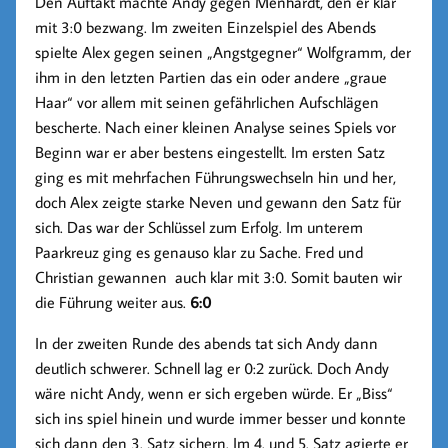
Den Auftakt machte Andy gegen Menhardt, den er klar
mit 3:0 bezwang. Im zweiten Einzelspiel des Abends
spielte Alex gegen seinen „Angstgegner“ Wolfgramm, der
ihm in den letzten Partien das ein oder andere „graue
Haar“ vor allem mit seinen gefährlichen Aufschlägen
bescherte. Nach einer kleinen Analyse seines Spiels vor
Beginn war er aber bestens eingestellt. Im ersten Satz
ging es mit mehrfachen Führungswechseln hin und her,
doch Alex zeigte starke Neven und gewann den Satz für
sich. Das war der Schlüssel zum Erfolg. Im unterem
Paarkreuz ging es genauso klar zu Sache. Fred und
Christian gewannen auch klar mit 3:0. Somit bauten wir
die Führung weiter aus.
6:0
In der zweiten Runde des abends tat sich Andy dann
deutlich schwerer. Schnell lag er 0:2 zurück. Doch Andy
wäre nicht Andy, wenn er sich ergeben würde. Er „Biss“
sich ins spiel hinein und wurde immer besser und konnte
sich dann den 3. Satz sichern. Im 4. und 5. Satz agierte er