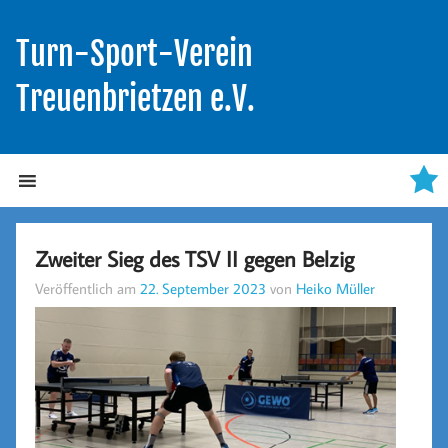
Turn-Sport-Verein
Treuenbrietzen e.V.
Zweiter Sieg des TSV II gegen Belzig
Veröffentlich am
22. September 2023
von
Heiko Müller