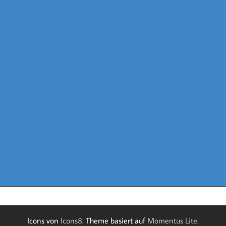
Icons von
Icons8
. Theme basiert auf
Momentus Lite
.