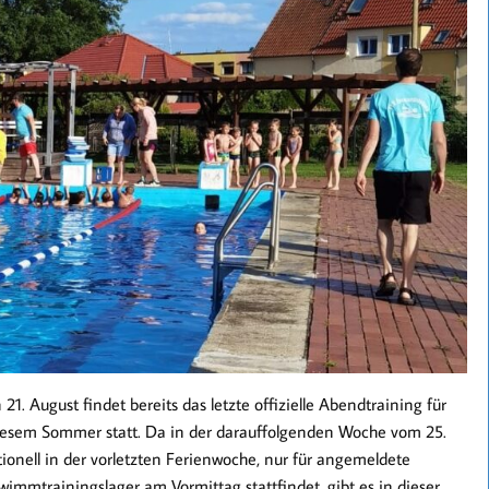
1. August findet bereits das letzte offizielle Abendtraining für
esem Sommer statt. Da in der darauffolgenden Woche vom 25.
itionell in der vorletzten Ferienwoche, nur für angemeldete
immtrainingslager am Vormittag stattfindet, gibt es in dieser