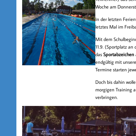
Woche am Donnerst
In der letzten Feri
letztes Mal im Frei
Mit dem Schulbeginn
11.9. (Sportplatz an
das
Sportabzeichen
endgültig mit unse
Termine starten jewe
Doch bis dahin woll
morgigen Training a
verbringen.