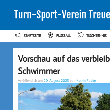
Turn-Sport-Verein Treue
STARTSEITE
FUSSBALL
TISCHTENNIS
Vorschau auf das verblei
Schwimmer
Veröffentlich am
20. August 2025
von
Katrin Päpke