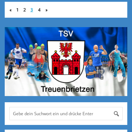
«
1
2
3
4
»