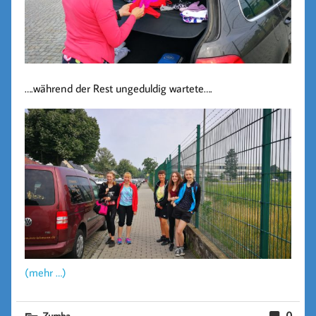
….während der Rest ungeduldig wartete….
(mehr …)
0
Zumba