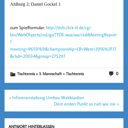
Ahlburg 2; Daniel Gockel 1
zum Spielformular:
http://ttvb.click-tt.de/cgi-
bin/WebObjects/nuLigaTTDE.woa/wa/clubMeetingReport
?
meeting=9659169&championship=LB+West+2016%2F17
&club=20034&group=275297
»
0
Tischtennis » 3. Mannschaft
Tischtennis
Beitragsnavigation
« Infoveranstaltung Umbau Waldstadion
Dem ersten Punkt so nah wie nie »
ANTWORT HINTERLASSEN