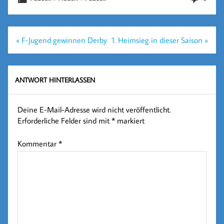
Beitragsnavigation
« F-Jugend gewinnen Derby
1. Heimsieg in dieser Saison »
ANTWORT HINTERLASSEN
Deine E-Mail-Adresse wird nicht veröffentlicht.
Erforderliche Felder sind mit
*
markiert
Kommentar
*