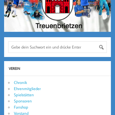
VEREIN
Chronik
Ehrenmitglieder
Spielstätten
Sponsoren
Fanshop
Vorstand