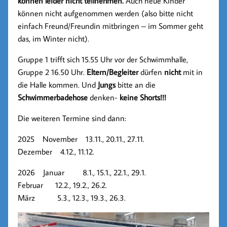
können leider nicht teilnehmen.
Auch neue Kinder
können nicht aufgenommen werden (also bitte nicht
einfach Freund/Freundin mitbringen – im Sommer geht
das, im Winter nicht).
Gruppe 1 trifft sich 15.55 Uhr vor der Schwimmhalle,
Gruppe 2 16.50 Uhr.
Eltern/Begleiter
dürfen
nicht
mit in
die Halle kommen. Und
Jungs
bitte an die
Schwimmerbadehose
denken-
keine Shorts!!!
Die weiteren Termine sind dann:
2025 November 13.11., 20.11., 27.11.
Dezember 4.12., 11.12.
2026 Januar 8.1., 15.1., 22.1., 29.1.
Februar 12.2., 19.2., 26.2.
März 5.3., 12.3., 19.3., 26.3.