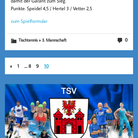
damit der Garant zum Sieg.
Punkte: Speidel 4,5 / Hertel 3 / Vetter 2,5
zum Spielformular
0
Tischtennis » 3. Mannschaft
«
1
…
8
9
10